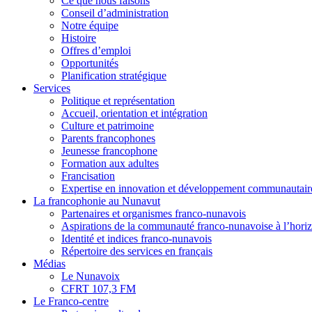
Ce que nous faisons
Conseil d’administration
Notre équipe
Histoire
Offres d’emploi
Opportunités
Planification stratégique
Services
Politique et représentation
Accueil, orientation et intégration
Culture et patrimoine
Parents francophones
Jeunesse francophone
Formation aux adultes
Francisation
Expertise en innovation et développement communautair
La francophonie au Nunavut
Partenaires et organismes franco-nunavois
Aspirations de la communauté franco-nunavoise à l’hori
Identité et indices franco-nunavois
Répertoire des services en français
Médias
Le Nunavoix
CFRT 107,3 FM
Le Franco-centre