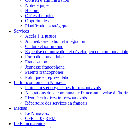
Conseil d’administration
Notre équipe
Histoire
Offres d’emploi
Opportunités
Planification stratégique
Services
Accès à la justice
Accueil, orientation et intégration
Culture et patrimoine
Expertise en innovation et développement communautair
Formation aux adultes
Francisation
Jeunesse francophone
Parents francophones
Politique et représentation
La francophonie au Nunavut
Partenaires et organismes franco-nunavois
Aspirations de la communauté franco-nunavoise à l’hori
Identité et indices franco-nunavois
Répertoire des services en français
Médias
Le Nunavoix
CFRT 107,3 FM
Le Franco-centre