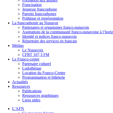
Formation aux adultes
Francisation
Jeunesse francophone
Parents francophones
Politique et représentation
La francophonie au Nunavut
Partenaires et organismes franco-nunavois
Aspirations de la communauté franco-nunavoise à l’hori
Identité et indices franco-nunavois
Répertoire des services en français
Médias
Le Nunavoix
CFRT 107,3 FM
Le Franco-centre
Partenaire culturel
Ludothèque
Location du Franco-Centre
Programmation et billeterie
Actualités
Ressources
Publications
Ressources graphiques
Liens utiles
L’AFN