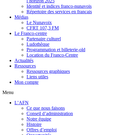
l’horizon 2025
Identité et indices franco-nunavois
Répertoire des services en français
Médias
Le Nunavoix
CFRT 107,3 FM
Le Franco-centre
Partenaire culturel
Ludothèque
Programmation et billeterie-old
Location du Franco-Centre
Actualités
Ressources
Ressources graphiques
Liens utiles
Mon compte
Menu
L’AFN
Ce que nous faisons
Conseil d’administration
Notre équipe
Histoire
Offres d’emploi