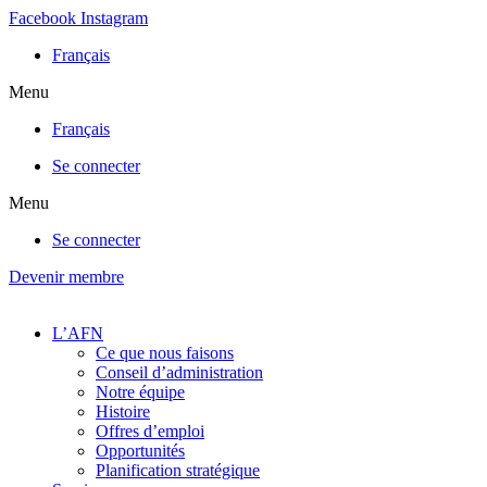
Aller
Facebook
Instagram
au
Français
contenu
Menu
Français
Se connecter
Menu
Se connecter
Devenir membre
L’AFN
Ce que nous faisons
Conseil d’administration
Notre équipe
Histoire
Offres d’emploi
Opportunités
Planification stratégique