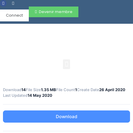
Devenir membre
Connect
Download
14
File Size
1.35 MB
File Count
1
Create Date
26 April 2020
Last Updated
14 May 2020
Download