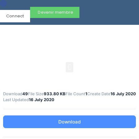
Devenir membre
Connect
Download
49
File Size
933.80 KB
File Count
1
Create Date
16 July 2020
Last Updated
16 July 2020
Download