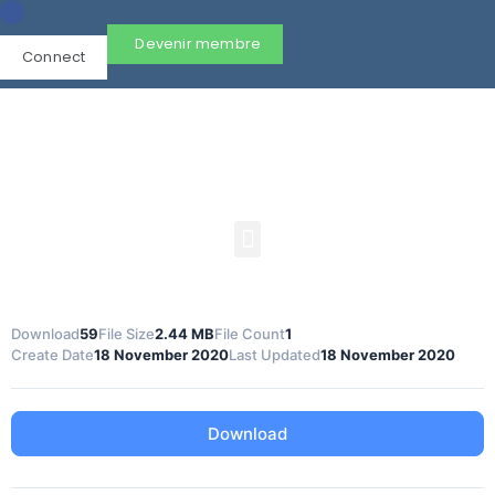
Devenir membre
Connect
Download
59
File Size
2.44 MB
File Count
1
Create Date
18 November 2020
Last Updated
18 November 2020
Download