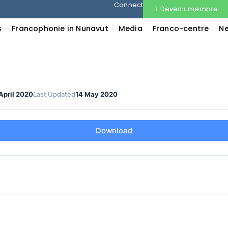
Connect
Devenir membre
s
Francophonie in Nunavut
Media
Franco-centre
N
April 2020
Last Updated
14 May 2020
Download