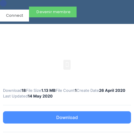
Devenir membre
Connect
Download
18
File Size
1.13 MB
File Count
1
Create Date
26 April 2020
Last Updated
14 May 2020
Download